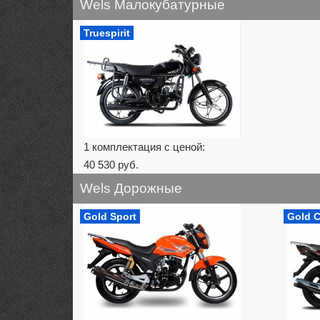
Wels Малокубатурные
Truespirit
1 комплектация с ценой:
40 530 руб.
Wels Дорожные
Gold Sport
Gold C