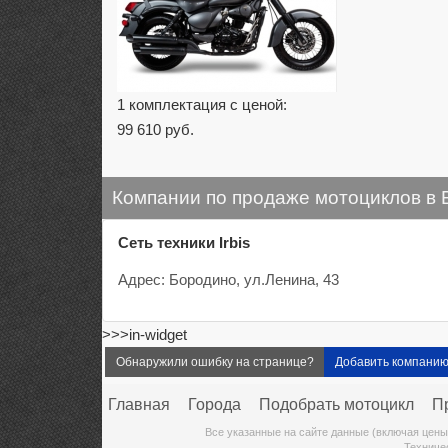
1 комплектация с ценой:
99 610 руб.
Компании по продаже мотоциклов в
Сеть техники Irbis
Адрес: Бородино, ул.Ленина, 43
>>>in-widget
Обнаружили ошибку на странице?
Добавить компани
Главная
Города
Подобрать мотоцикл
П
Все указанные на сайте данные (включая цены
Техниче