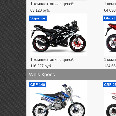
1 комплектация с ценой:
1 комп
63 120 руб.
64 030
Superior
Ghost
1 комплектация с ценой:
1 комп
116 227 руб.
134 66
Wels Кросс
CRF 140
CRF 2