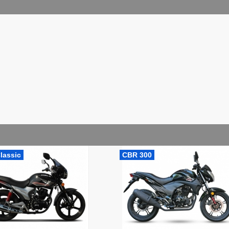
lassic
CBR 300