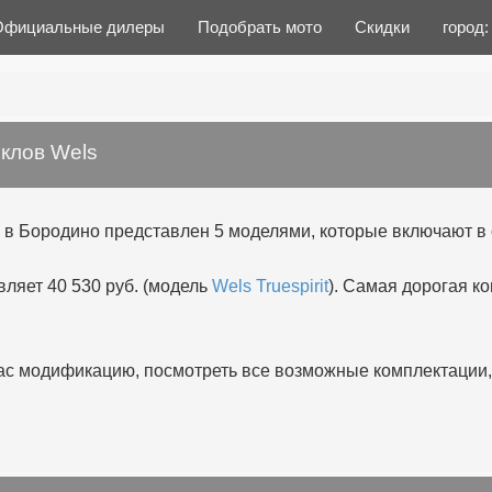
Официальные дилеры
Подобрать мото
Скидки
город
клов Wels
 в Бородино представлен 5 моделями, которые включают в
ляет 40 530 руб. (модель
Wels Truespirit
). Самая дорогая к
 модификацию, посмотреть все возможные комплектации, 