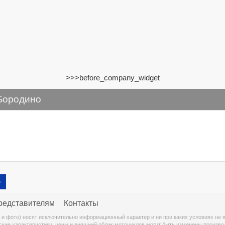
>>>before_company_widget
 Бородино
ю
редставителям
Контакты
 и фото) носят исключительно информационный характер и ни при каких условиях не
ские характеристики, цены и внешний облик мотоциклов могут быть изменены произво