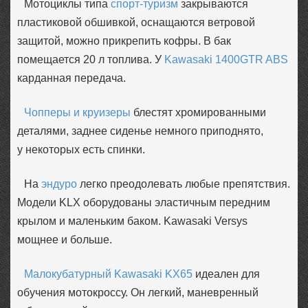
Мотоциклы типа
спорт-туризм
закрываются
пластиковой обшивкой, оснащаются ветровой
защитой, можно прикрепить кофры. В бак
помещается 20 л топлива. У
Kawasaki 1400GTR ABS
карданная передача.
Чопперы и круизеры
блестят хромированными
деталями, заднее сиденье немного приподнято,
у некоторых есть спинки.
На
эндуро
легко преодолевать любые препятствия.
Модели KLX оборудованы эластичным передним
крылом и маленьким баком. Kawasaki Versys
мощнее и больше.
Малокубатурный Kawasaki KX65
идеален для
обучения мотокроссу. Он легкий, маневренный