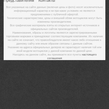
Представителям
Контакты
Все указанные на сайте данные (включая цены и фото) носят исключительно
информационный характер и ни при каких условиях не являются
предложениями с публичной офертой.
Технические характеристики, цены и внешний облик мотоциклов могут быть
изменены производителем.
Все графические материалы взяты из открытых интернет-источников и
официальных сайтов производителей.
Наименования, образы и логотипы являются зарегистрированными
торговыми марками и принадлежат соотвествующим компаниям. Их наличие
на сайте не означает, что правообладатели имеют какое-либо отношение к
данному сайту или иным образом связаны с данным сайтом.
Указание на адреса официальных дилеров не гарантирует наличия той или
иной модели мотоциклов у данной компании по данной цене.
Находясь на данном сайте, вы принимаете все пункты
настоящего
соглашения