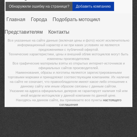
Обнаружили ошибку на странице?
Добавить компанию
Главная
Города
Подобрать мотоцикл
Представителям
Контакты
Все указанные на сайте данные (включая цены и фото) носят исключительно
информационный характер и ни при каких условиях не являются
предложениями с публичной офертой.
Технические характеристики, цены и внешний облик мотоциклов могут быть
изменены производителем.
Все графические материалы взяты из открытых интернет-источников и
официальных сайтов производителей.
Наименования, образы и логотипы являются зарегистрированными
торговыми марками и принадлежат соотвествующим компаниям. Их наличие
на сайте не означает, что правообладатели имеют какое-либо отношение к
данному сайту или иным образом связаны с данным сайтом.
Указание на адреса официальных дилеров не гарантирует наличия той или
иной модели мотоциклов у данной компании по данной цене.
Находясь на данном сайте, вы принимаете все пункты
настоящего
соглашения